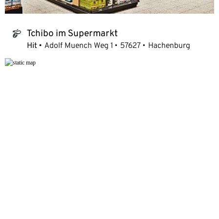
Tchibo im Supermarkt
tchibo_logo
Hit
Adolf Muench Weg 1
57627
Hachenburg