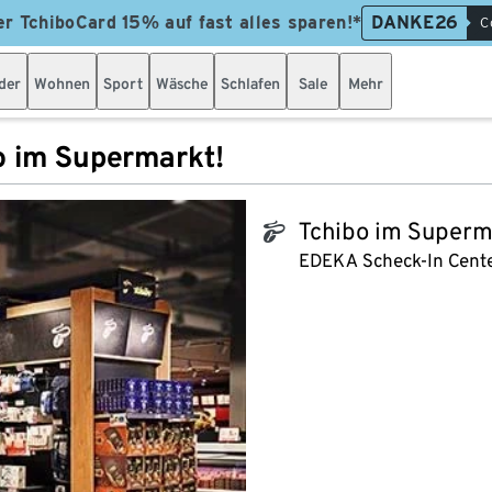
er TchiboCard 15% auf fast alles sparen!*
DANKE26
C
der
Wohnen
Sport
Wäsche
Schlafen
Sale
Mehr
o im Supermarkt!
Tchibo im Superm
tchibo_logo
EDEKA Scheck-In Cent