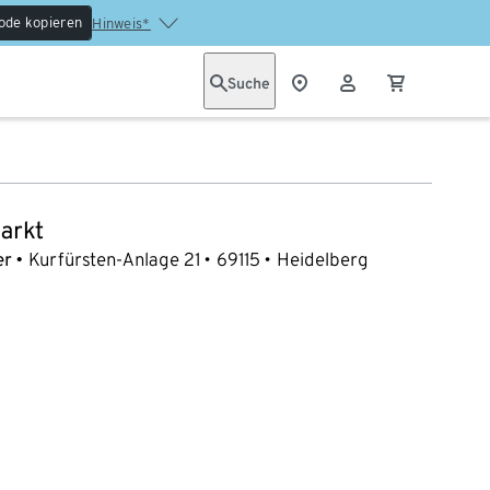
ode kopieren
Hinweis*
Suche
arkt
er
Kurfürsten-Anlage 21
69115
Heidelberg