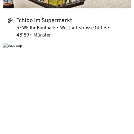
Tchibo im Supermarkt
tchibo_logo
REWE Ihr Kaufpark
Westhoffstrasse 140 B
48159
Münster