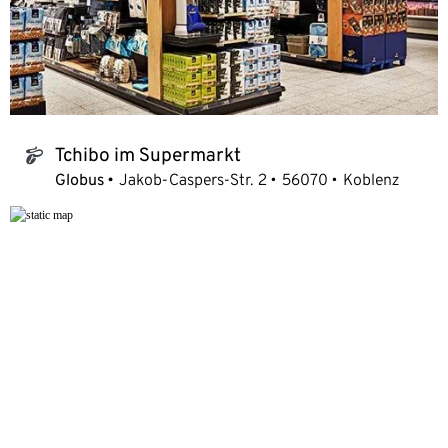
Tchibo im Supermarkt
tchibo_logo
Globus
Jakob-Caspers-Str. 2
56070
Koblenz