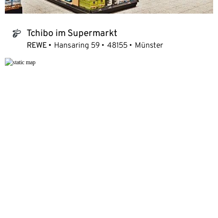
Tchibo im Supermarkt
tchibo_logo
REWE
Hansaring 59
48155
Münster