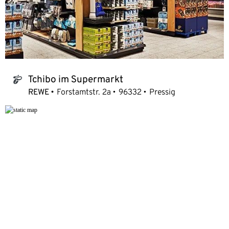
Tchibo im Supermarkt
tchibo_logo
REWE
Forstamtstr. 2a
96332
Pressig