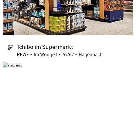
Tchibo im Supermarkt
tchibo_logo
REWE
Im Wooge 1
76767
Hagenbach