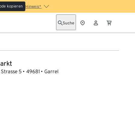
ode kopieren
Hinweis*
Suche
arkt
 Strasse 5
49681
Garrel