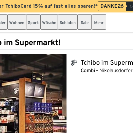
er TchiboCard 15% auf fast alles sparen!*
DANKE26
C
der
Wohnen
Sport
Wäsche
Schlafen
Sale
Mehr
o im Supermarkt!
Tchibo im Superm
tchibo_logo
Combi
Nikolausdorfer