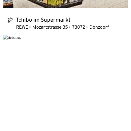
Tchibo im Supermarkt
tchibo_logo
REWE
Mozartstrasse 35
73072
Donzdorf