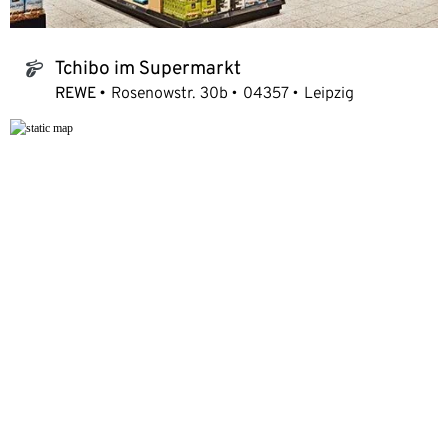
Tchibo im Supermarkt
tchibo_logo
REWE
Rosenowstr. 30b
04357
Leipzig