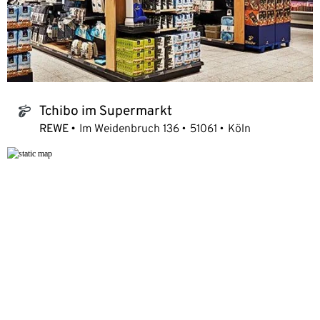
Tchibo im Supermarkt
tchibo_logo
REWE
Im Weidenbruch 136
51061
Köln