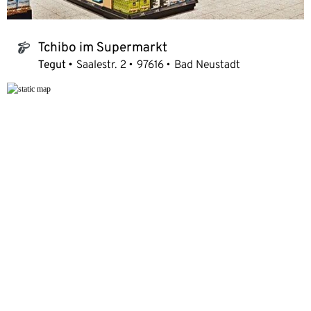
Tchibo im Supermarkt
tchibo_logo
Tegut
Saalestr. 2
97616
Bad Neustadt