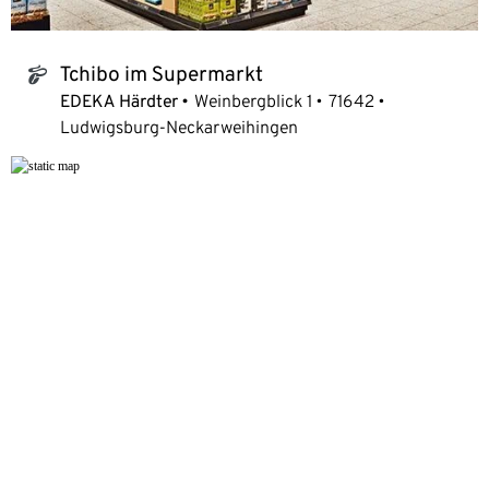
Tchibo im Supermarkt
tchibo_logo
EDEKA Härdter
Weinbergblick 1
71642
Ludwigsburg-Neckarweihingen