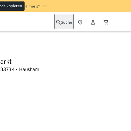
ode kopieren
Hinweis*
Suche
arkt
83734
Hausham