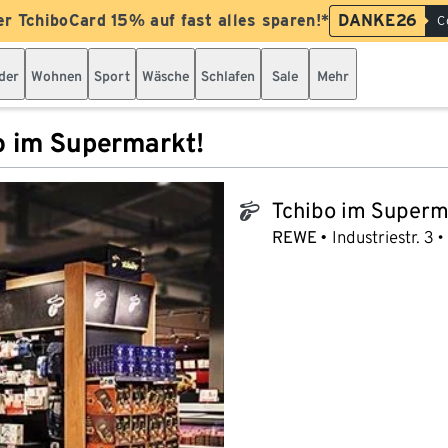
er TchiboCard 15% auf fast alles sparen!*
DANKE26
C
der
Wohnen
Sport
Wäsche
Schlafen
Sale
Mehr
o im Supermarkt!
Tchibo im Superm
tchibo_logo
REWE
Industriestr. 3