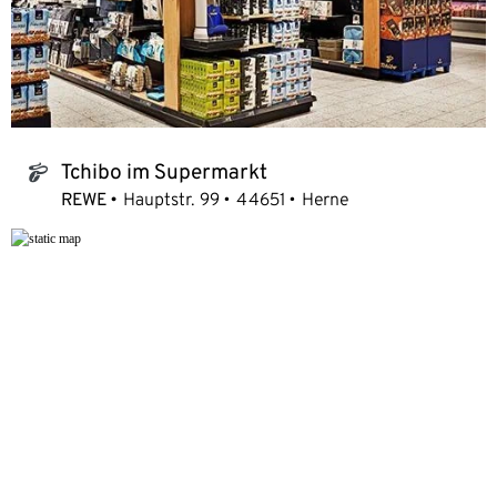
Tchibo im Supermarkt
tchibo_logo
REWE
Hauptstr. 99
44651
Herne