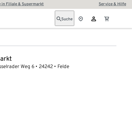
 in Filiale & Supermarkt
Service & Hilfe
Suche
arkt
sselrader Weg 6
24242
Felde