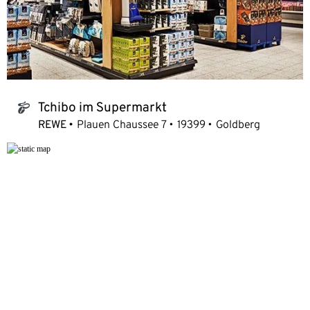
Tchibo im Supermarkt
tchibo_logo
REWE
Plauen Chaussee 7
19399
Goldberg