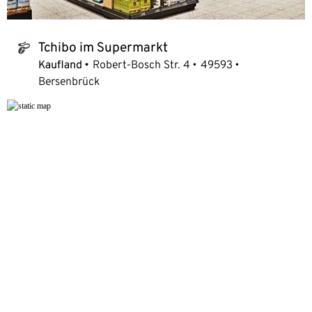
Tchibo im Supermarkt
tchibo_logo
Kaufland
Robert-Bosch Str. 4
49593
Bersenbrück