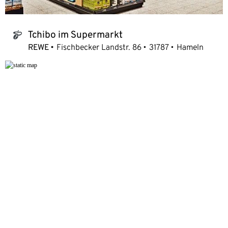
Tchibo im Supermarkt
tchibo_logo
REWE
Fischbecker Landstr. 86
31787
Hameln