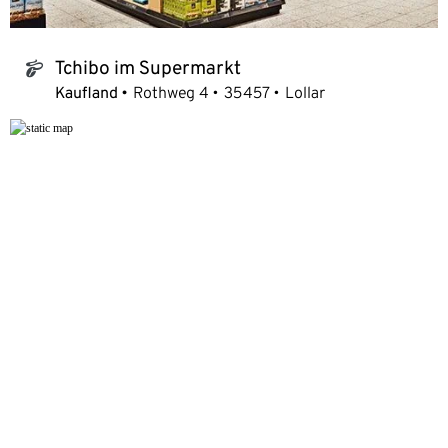
Tchibo im Supermarkt
tchibo_logo
Kaufland
Rothweg 4
35457
Lollar