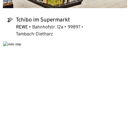
Tchibo im Supermarkt
tchibo_logo
REWE
Bahnhofstr. 12a
99897
Tambach-Dietharz