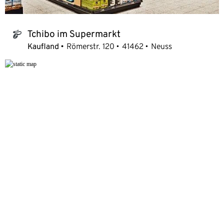
Tchibo im Supermarkt
tchibo_logo
Kaufland
Römerstr. 120
41462
Neuss