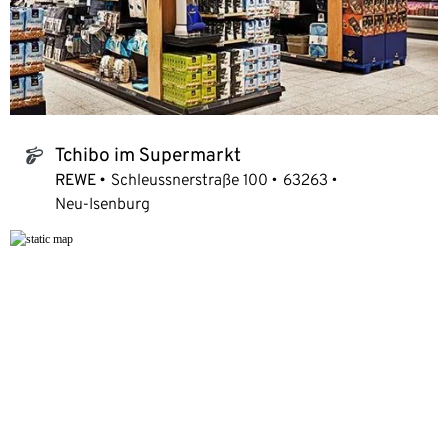
Tchibo im Supermarkt
tchibo_logo
REWE
Schleussnerstraße 100
63263
Neu-Isenburg