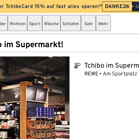
er TchiboCard 15% auf fast alles sparen!*
DANKE26
C
der
Wohnen
Sport
Wäsche
Schlafen
Sale
Mehr
o im Supermarkt!
Tchibo im Superm
tchibo_logo
REWE
Am Sportplatz 