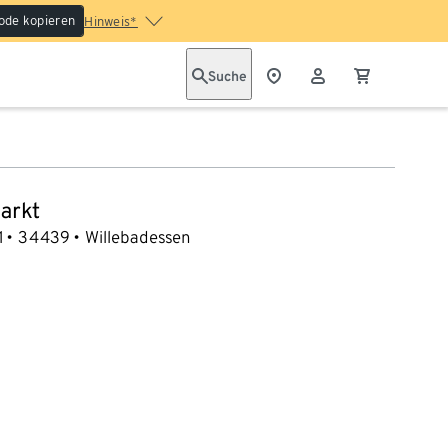
ode kopieren
Hinweis*
Suche
arkt
1
34439
Willebadessen