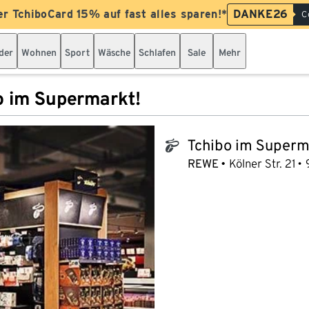
er TchiboCard 15% auf fast alles sparen!*
DANKE26
C
der
Wohnen
Sport
Wäsche
Schlafen
Sale
Mehr
o im Supermarkt!
Tchibo im Superm
tchibo_logo
REWE
Kölner Str. 21