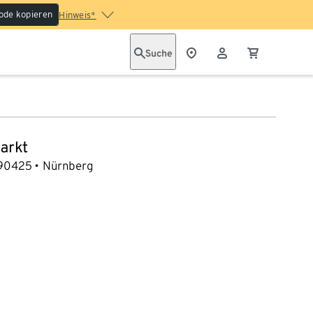
ode kopieren
Hinweis*
Suche
arkt
90425
Nürnberg