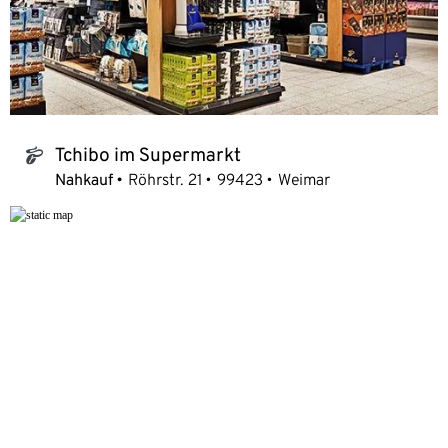
Tchibo im Supermarkt
tchibo_logo
Nahkauf
Röhrstr. 21
99423
Weimar