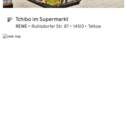
Tchibo im Supermarkt
tchibo_logo
REWE
Ruhlsdorfer Str. 87
14513
Teltow