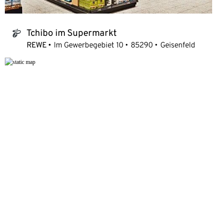
Tchibo im Supermarkt
tchibo_logo
REWE
Im Gewerbegebiet 10
85290
Geisenfeld