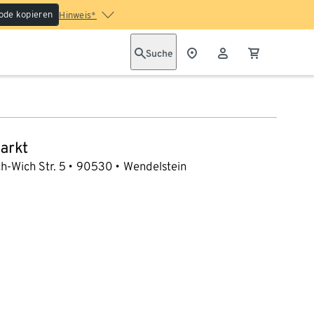
ode kopieren
Hinweis*
Suche
arkt
h-Wich Str. 5
90530
Wendelstein