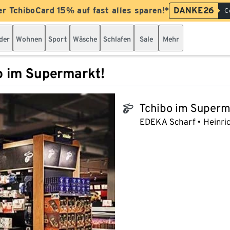
er TchiboCard 15% auf fast alles sparen!*
DANKE26
C
der
Wohnen
Sport
Wäsche
Schlafen
Sale
Mehr
o im Supermarkt!
Tchibo im Superm
tchibo_logo
EDEKA Scharf
Heinric