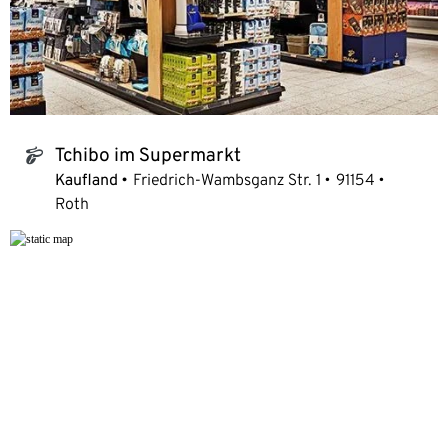
Tchibo im Supermarkt
tchibo_logo
Kaufland
Friedrich-Wambsganz Str. 1
91154
Roth