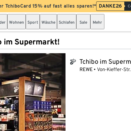
er TchiboCard 15% auf fast alles sparen!*
DANKE26
C
der
Wohnen
Sport
Wäsche
Schlafen
Sale
Mehr
o im Supermarkt!
Tchibo im Superm
tchibo_logo
REWE
Von-Kieffer-Str.