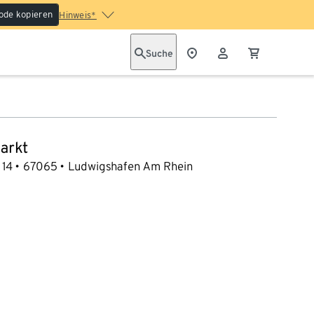
ode kopieren
Hinweis*
Suche
arkt
 14
67065
Ludwigshafen Am Rhein