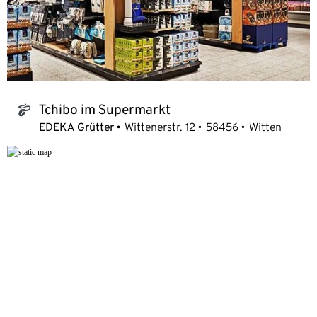
Tchibo im Supermarkt
tchibo_logo
EDEKA Grütter
Wittenerstr. 12
58456
Witten