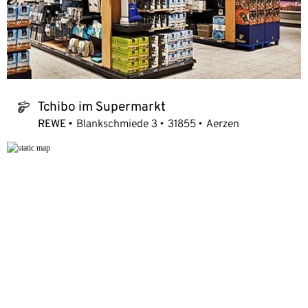
Tchibo im Supermarkt
tchibo_logo
REWE
Blankschmiede 3
31855
Aerzen