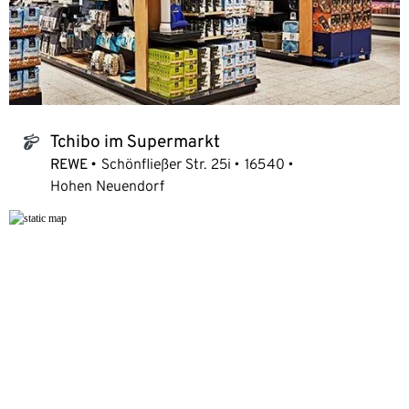
Tchibo im Supermarkt
tchibo_logo
REWE
Schönfließer Str. 25i
16540
Hohen Neuendorf