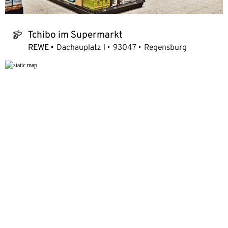
Tchibo im Supermarkt
tchibo_logo
REWE
Dachauplatz 1
93047
Regensburg