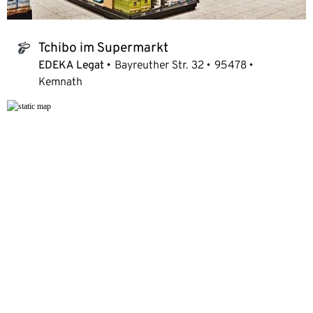
Tchibo im Supermarkt
tchibo_logo
EDEKA Legat
Bayreuther Str. 32
95478
Kemnath