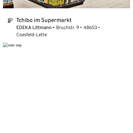
Tchibo im Supermarkt
tchibo_logo
EDEKA Littmann
Bruchstr. 9
48653
Coesfeld-Lette