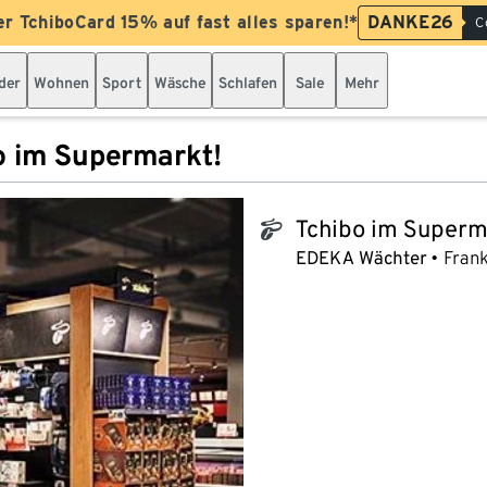
er TchiboCard 15% auf fast alles sparen!*
DANKE26
C
der
Wohnen
Sport
Wäsche
Schlafen
Sale
Mehr
o im Supermarkt!
Tchibo im Superm
tchibo_logo
EDEKA Wächter
Frank