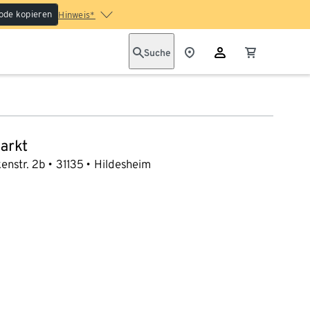
ode kopieren
Hinweis*
Suche
arkt
enstr. 2b
31135
Hildesheim