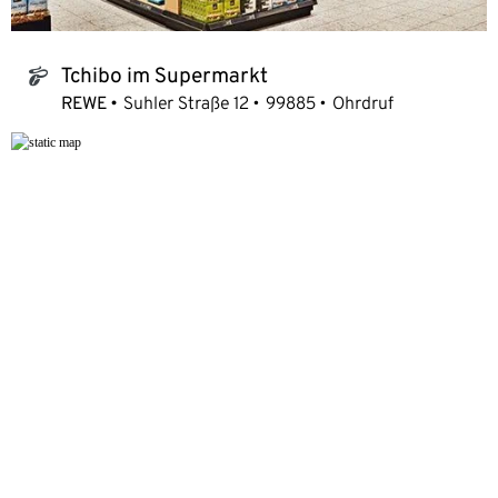
Tchibo im Supermarkt
tchibo_logo
REWE
Suhler Straße 12
99885
Ohrdruf