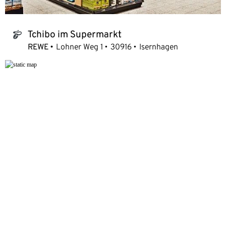
Tchibo im Supermarkt
tchibo_logo
REWE
Lohner Weg 1
30916
Isernhagen