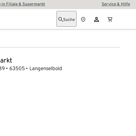
 in Filiale & Supermarkt
Service & Hilfe
Suche
arkt
39
63505
Langenselbold