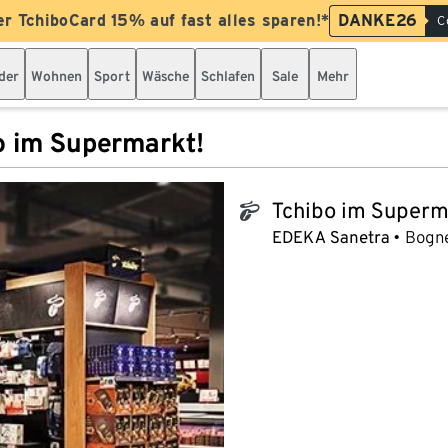
er TchiboCard 15% auf fast alles sparen!*
DANKE26
C
der
Wohnen
Sport
Wäsche
Schlafen
Sale
Mehr
o im Supermarkt!
Tchibo im Superm
tchibo_logo
EDEKA Sanetra
Bogn