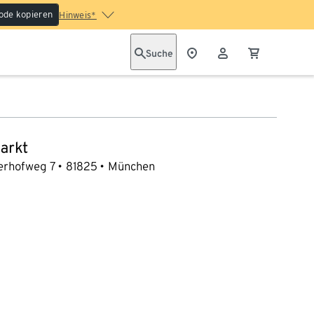
ode kopieren
Hinweis*
Suche
arkt
erhofweg 7
81825
München