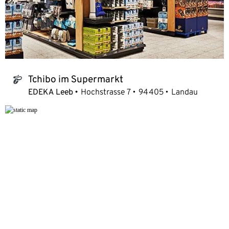
Tchibo im Supermarkt
tchibo_logo
EDEKA Leeb
Hochstrasse 7
94405
Landau