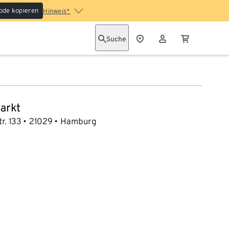
ode kopieren
Hinweis*
Suche
arkt
r. 133
21029
Hamburg