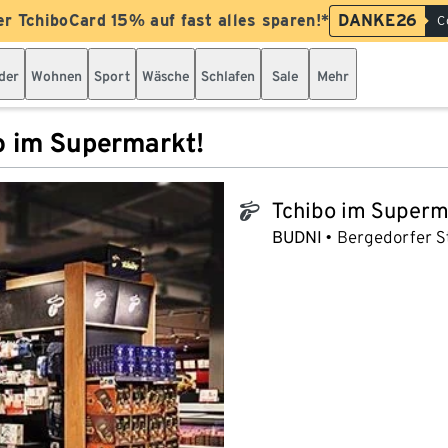
er TchiboCard 15% auf fast alles sparen!*
DANKE26
C
der
Wohnen
Sport
Wäsche
Schlafen
Sale
Mehr
o im Supermarkt!
Tchibo im Superm
tchibo_logo
BUDNI
Bergedorfer St