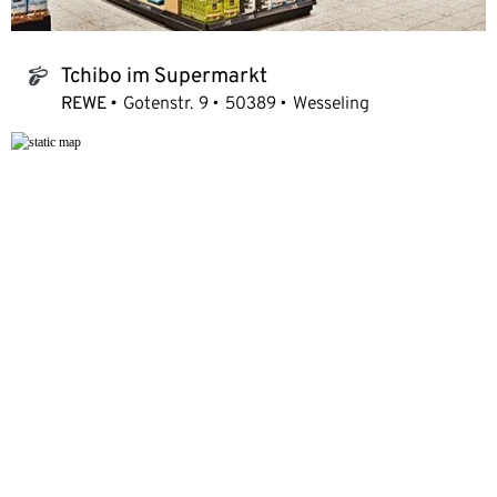
Tchibo im Supermarkt
tchibo_logo
REWE
Gotenstr. 9
50389
Wesseling