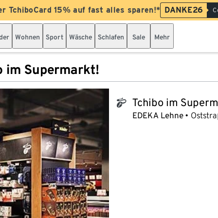
er TchiboCard 15% auf fast alles sparen!*
DANKE26
C
der
Wohnen
Sport
Wäsche
Schlafen
Sale
Mehr
o im Supermarkt!
Tchibo im Superm
tchibo_logo
EDEKA Lehne
Oststra