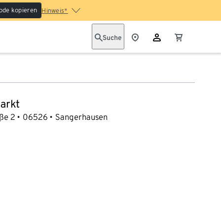
ode kopieren
Hinweis*
Suche
arkt
ße 2
06526
Sangerhausen