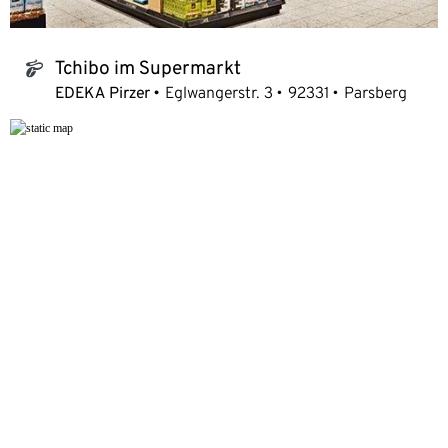
Tchibo im Supermarkt
tchibo_logo
EDEKA Pirzer
Eglwangerstr. 3
92331
Parsberg