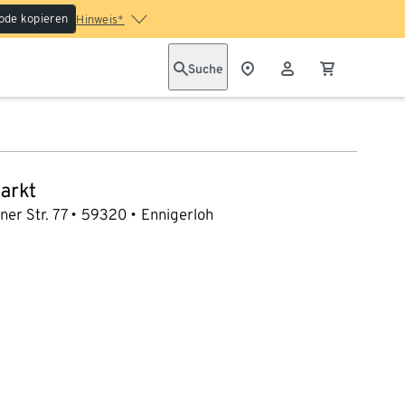
ode kopieren
Hinweis*
Suche
arkt
ner Str. 77
59320
Ennigerloh