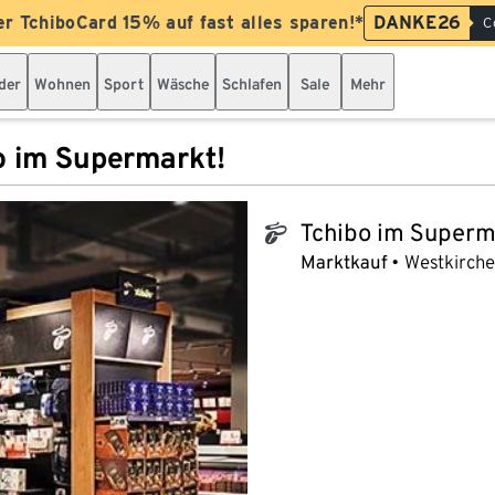
er TchiboCard 15% auf fast alles sparen!*
DANKE26
C
der
Wohnen
Sport
Wäsche
Schlafen
Sale
Mehr
o im Supermarkt!
Tchibo im Superm
tchibo_logo
Marktkauf
Westkirche