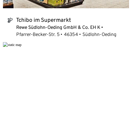
Tchibo im Supermarkt
tchibo_logo
Rewe Südlohn-Oeding GmbH & Co. EH K
Pfarrer-Becker-Str. 5
46354
Südlohn-Oeding