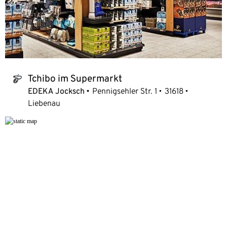
Tchibo im Supermarkt
tchibo_logo
EDEKA Jocksch
Pennigsehler Str. 1
31618
Liebenau